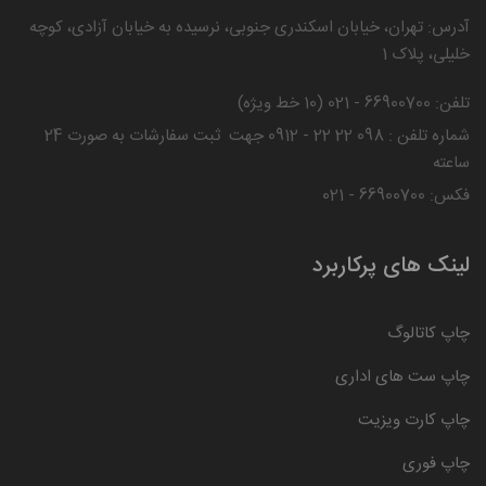
آدرس: تهران، خیابان اسکندری جنوبی، نرسیده به خیابان آزادی، کوچه
خلیلی، پلاک 1
تلفن: 66900700 - 021 (10 خط ویژه)
شماره تلفن : 098 22 22 - 0912 جهت ثبت سفارشات به صورت 24
ساعته
فکس: 66900700 - 021
لینک های پرکاربرد
چاپ کاتالوگ
چاپ ست های اداری
چاپ کارت ویزیت
چاپ فوری