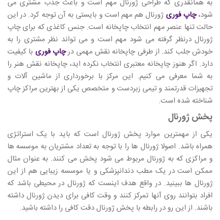
به همانقدری که طراحی ژورنال مهم است و باعث جذب مشتری می
شود،
چاپ فوری
ژورنال هم مهم است و بایستی به آن توجه کرد. در این
حالت تنها عنصر مهم انتخاب چاپخانه است. جنس کاغذی که برای چاپ
ژورنال درنظر گرفته می شود مهم است و می تواند نظر مشتری را به
خودش جلب کند. از طرفی چاپخانه نقش مهمی در
چاپ فوری
با کیفیت
دارد. اگر هنوز چاپخانه معتبری انتخاب نکرده اید، چاپخانه نقش هنر را
به شما معرفی می کنیم. این مرکز با برخورداری از ماشین آلات و
تجهیزات قدرتمند و تیمی زبردست و متخصص یکی از بهترین مراکز چاپ
شناخته شده است.
پخش ژورنال
یکی از مهمترین موارد پخش ژورنال است که باید با یک استراتژی
همراه باشد. اصولا ژورنال ها را با توجه به تعداد مشتریان به موسسه ها
و مراکزی که به ژورنال مربوط می شود پخش می کنند. به عنوان مثال
ممکن است در یک مطب دندانپزشکی و یا موسسه زیبایی هم از این
ژورنال ها ببینید. در واقع هدف اینست که ژورنال در محیطی باشد که
افراد بتوانند روی آنها تمرکز کنند و وقت کافی برای دیدن ژورنال داشته
باشند. از این رو در رابطه با پخش ژورنال دقت کافی را داشته باشید.