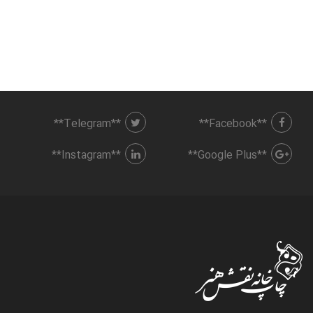
**Telegram**
**Facebook**
**Instagram**
**Google Plus**