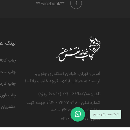
**Facebook**
لینک های
چاپ کاتا
چاپ ست 
آدرس: تهران، خیابان اسکندری جنوبی،
نرسیده به خیابان آزادی، کوچه خلیلی، پلاک 1
چاپ کارت
تلفن: 66900700 - 021 (10 خط ویژه)
چاپ فور
شماره تلفن : 098 22 22 - 0912 جهت ثبت
مشتریان 
سفارشات به صورت 24 ساعته
ثبت سفارش سریع
فکس: 66900700 - 021