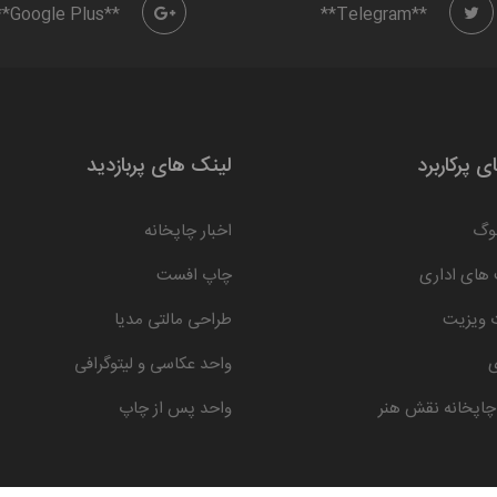
**Google Plus**
**Telegram**
 پرکاربرد
لینک های پربازدید
لوگ
اخبار چاپخانه
های اداری
چاپ افست
 ویزیت
طراحی مالتی مدیا
ی
واحد عکاسی و لیتوگرافی
چاپخانه نقش هنر
واحد پس از چاپ