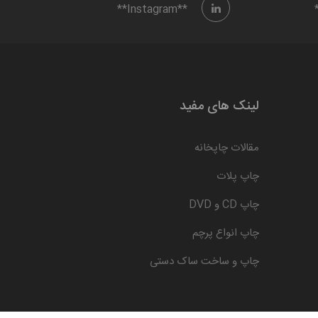
**Instagram**
لینک های مفید
مقالات چاپخانه
چاپ پلات
چاپ CD و DVD
چاپ انواع پرچم
چاپ و ساخت ساک دستی